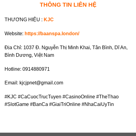
50+ chiến dịch
Từ khi
THÔNG TIN LIÊN HỆ
Quảng bá chuyên nghiệp
Marketing
thành lập
THƯƠNG HIỆU :
KJC
Không chỉ vậy, liên minh còn khiến người chơi ấn
tượng với loạt con số biết nói. Điển hình như các số
Website:
https://baanspa.london/
liệu sau:
Địa Chỉ: 1037 Đ. Nguyễn Thị Minh Khai, Tân Bình, Dĩ An,
Số liệu
Ý nghĩa
Bình Dương, Việt Nam
40
Sở hữu hơn 40 website hoạt động toàn cầu
Hotline: 0914880971
Có mặt tại 8 quốc gia, phủ sóng từ châu Á đến
8
Nam Mỹ
Email:
kjcjpnet@gmail.com
20
Hệ thống có sẵn 20 tùy chọn ngôn ngữ
#KJC #CaCuocTrucTuyen #CasinoOnline #TheThao
10.000
Đội ngũ nhân sự chuyên môn trong nhiều lĩnh vực
#SlotGame #BanCa #GiaiTriOnline #NhaCaiUyTin
Người chơi hoạt động mỗi tháng trên toàn hệ
20 triệu
thống
10 triệu
Giá trị giao dịch mỗi ngày trên toàn bộ nền tảng
USD
thành viên