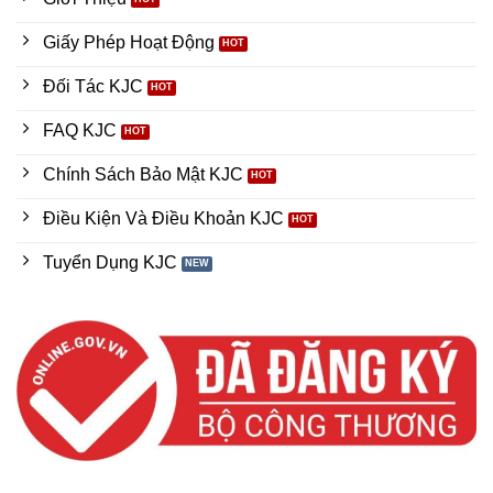
Giấy Phép Hoạt Động
Đối Tác KJC
Ưu điểm của liên minh giải trí KJC
FAQ KJC
Năm/Thời
Thành tựu
Thông tin chi tiết
Chính Sách Bảo Mật KJC
gian
Điều Kiện Và Điều Khoản KJC
Top 03 lượt tìm
Được SimilarWeb & Google
2024
kiếm tại Việt Nam
Trends thống kê
Tuyển Dụng KJC
Ứng dụng đạt 5
Trung bình 4.5/5 sao từ
2024
triệu lượt tải
người dùng
1 triệu thành viên
Đạt mốc chỉ sau 3 năm hoạt
Sau 3
Đông Nam Á
động
năm
Có mặt tại Việt Nam, Hàn
Mở rộng quốc tế
Liên tục
Quốc, Thái Lan, Philippines…
Tỷ lệ rút tiền
Duy trì
Tính minh bạch cao
99.5%
liên tục