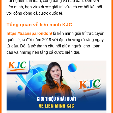
trải nghiệm an toàn, công bằng và hấp dẫn. Đến với
liên minh, bạn vừa được giải trí, vừa có cơ hội kết nối
với cộng đồng cá cược quốc tế.
Tổng quan về liên minh KJC
https://baanspa.london/
là liên minh giải trí trực tuyến
quốc tế, ra đời năm 2019 với định hướng rõ ràng ngay
từ đầu. Đó là trở thành cầu nối giữa người chơi toàn
cầu và những nền tảng cá cược hiện đại.